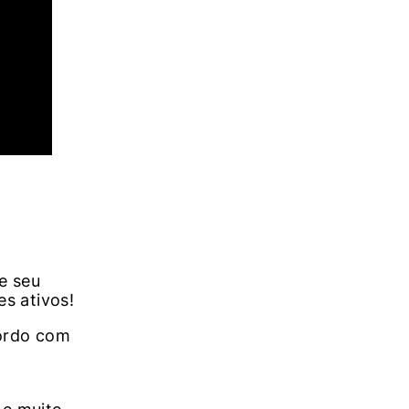
e seu
es ativos!
cordo com