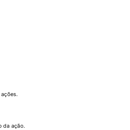
 ações.
o da ação.