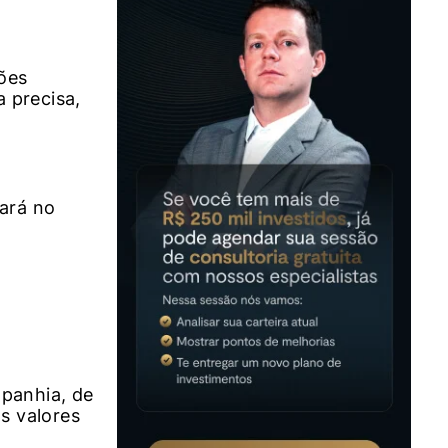
ões
a precisa,
tará no
mpanhia, de
s valores