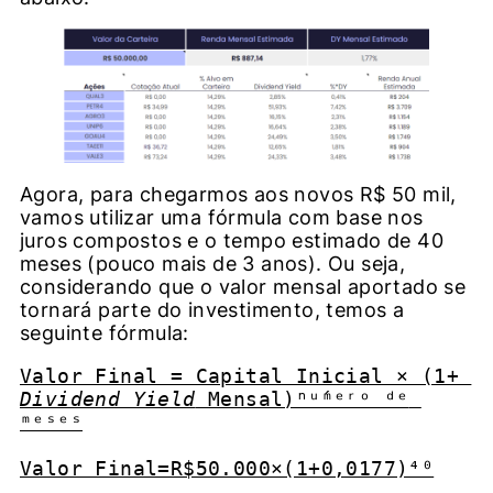
Agora, para chegarmos aos novos R$ 50 mil,
vamos utilizar uma fórmula com base nos
juros compostos e o tempo estimado de 40
meses (pouco mais de 3 anos). Ou seja,
considerando que o valor mensal aportado se
tornará parte do investimento, temos a
seguinte fórmula:
Valor Final = Capital Inicial × (1+ 
Dividend Yield
 Mensal)ⁿᵘ́ᵐᵉʳᵒ ᵈᵉ 
ᵐᵉˢᵉˢ

Valor Final=R$50.000×(1+0,0177)⁴⁰
