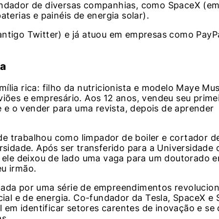
fundador de diversas companhias, como SpaceX (e
aterias e painéis de energia solar).
ntigo Twitter) e já atuou em empresas como PayPal
na
ília rica: filho da nutricionista e modelo Maye Mu
viões e empresário. Aos 12 anos, vendeu seu prime
e o vender para uma revista, depois de aprender
e trabalhou como limpador de boiler e cortador d
rsidade. Após ser transferido para a Universidade 
a, ele deixou de lado uma vaga para um doutorado 
eu irmão.
cada por uma série de empreendimentos revolucion
cial e de energia. Co-fundador da Tesla, SpaceX e S
em identificar setores carentes de inovação e se 
s.