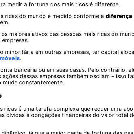
para medir a fortuna dos mais ricos é diferente.
ais ricas do mundo é medido conforme a
diferença
rem.
e os maiores ativos das pessoas mais ricas do mun
s empresas.
o minoritária em outras empresas, ter capital alo
imóveis
.
nta bancária ou em suas casas. Pelo contrário, ele
 ações dessas empresas também oscilam – isso f
do mude constantemente.
o
ais ricas é uma tarefa complexa que requer uma a
s dívidas e obrigações financeiras do valor total d
 dinâmico, já que a maior parte da fortuna das pe