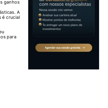
os ganhos
ásticas. A
 é crucial
eu
mos para