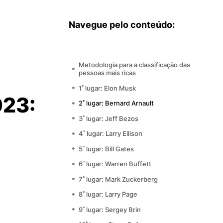
Navegue pelo conteúdo:
Metodologia para a classificação das
pessoas mais ricas
1˚ lugar: Elon Musk
023:
2˚ lugar: Bernard Arnault
3˚ lugar: Jeff Bezos
4˚ lugar: Larry Ellison
5˚ lugar: Bill Gates
6˚ lugar: Warren Buffett
7˚ lugar: Mark Zuckerberg
8˚ lugar: Larry Page
9˚ lugar: Sergey Brin