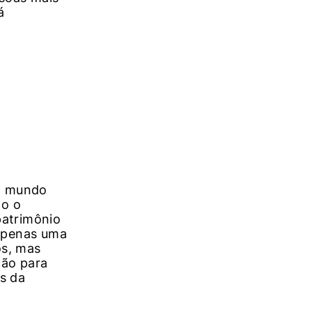
á
do mundo
do o
patrimônio
 apenas uma
os, mas
ção para
s da