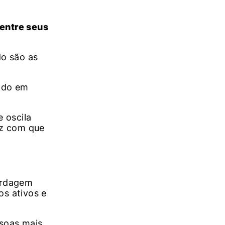
 entre seus
do são as
cado em
 oscila
az com que
bordagem
os ativos e
ssoas mais