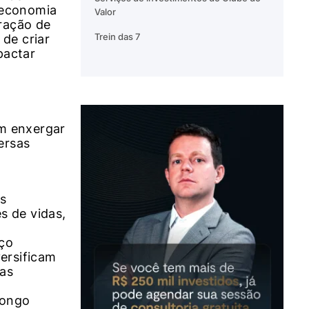
 economia
Valor
aração de
Trein das 7
de criar
pactar
em enxergar
ersas
o
s
s de vidas,
aço
ersificam
ras
longo