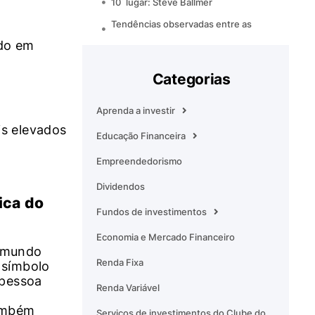
10˚ lugar: Steve Ballmer
Tendências observadas entre as
pessoas mais ricas
ndo em
Lições aprendidas com as pessoas
mais ricas
Categorias
Perguntas frequentes sobre as
pessoas mais ricas
Aprenda a investir
s elevados
Educação Financeira
Empreendedorismo
Dividendos
ica do
Fundos de investimentos
Economia e Mercado Financeiro
 mundo
Renda Fixa
 símbolo
 pessoa
Renda Variável
também
Serviços de investimentos do Clube do