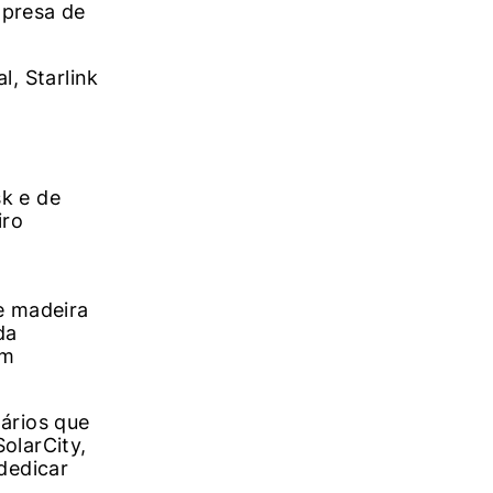
mpresa de
, Starlink
sk e de
iro
e madeira
da
em
ários que
olarCity,
dedicar