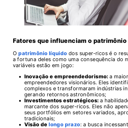
Fatores que influenciam o patrimônio 
O
patrimônio líquido
dos super-ricos é o res
a fortuna deles como uma consequência do me
variáveis estão em jogo:
Inovação e empreendedorismo:
a maio
empreendedores visionários. Eles identi
complexos e transformaram indústrias int
gerando retornos astronômicos;
Investimentos estratégicos:
a habilida
marcante dos super-ricos. Eles não ape
seus portfólios em setores variados, ap
tradicionais;
Visão de
longo prazo
: a busca incessa