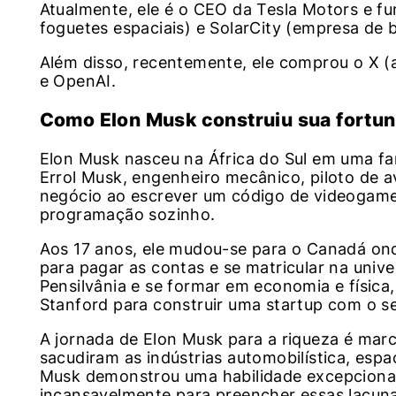
Atualmente, ele é o CEO da Tesla Motors e 
foguetes espaciais) e SolarCity (empresa de b
Além disso, recentemente, ele comprou o X (a
e OpenAI.
Como Elon Musk construiu sua fortu
Elon Musk nasceu na África do Sul em uma fam
Errol Musk, engenheiro mecânico, piloto de a
negócio ao escrever um código de videogame 
programação sozinho.
Aos 17 anos, ele mudou-se para o Canadá ond
para pagar as contas e se matricular na unive
Pensilvânia e se formar em economia e físic
Stanford para construir uma startup com o s
A jornada de Elon Musk para a riqueza é mar
sacudiram as indústrias automobilística, espa
Musk demonstrou uma habilidade excepcional 
incansavelmente para preencher essas lacuna