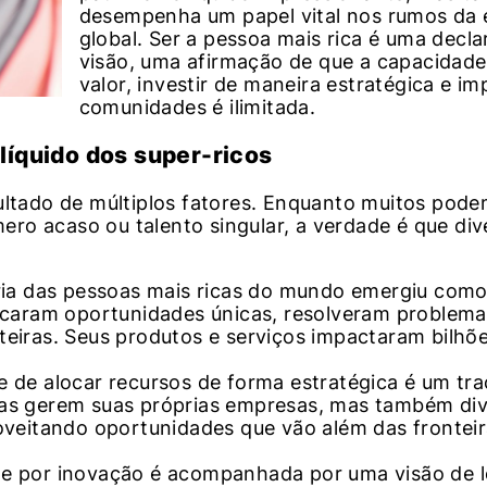
desempenha um papel vital nos rumos da
global. Ser a pessoa mais rica é uma decl
visão, uma afirmação de que a capacidade 
valor, investir de maneira estratégica e im
comunidades é ilimitada.
líquido dos super-ricos
ultado de múltiplos fatores. Enquanto muitos pod
ro acaso ou talento singular, a verdade é que div
ria das pessoas mais ricas do mundo emergiu com
ficaram oportunidades únicas, resolveram problema
eiras. Seus produtos e serviços impactaram bilhõe
de de alocar recursos de forma estratégica é um tr
nas gerem suas próprias empresas, mas também div
roveitando oportunidades que vão além das frontei
nte por inovação é acompanhada por uma visão de 