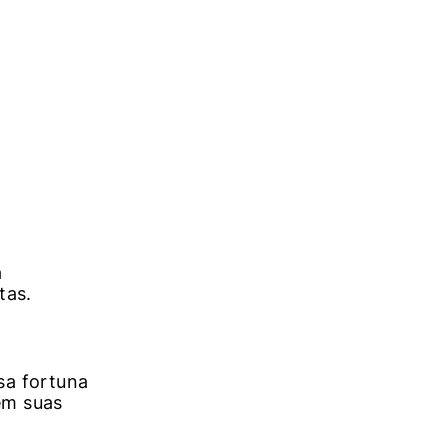
a
tas.
sa fortuna
em suas