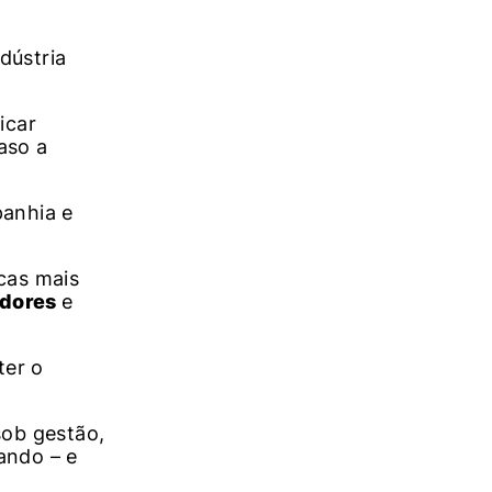
dústria
icar
aso a
panhia e
cas mais
dores
e
ter o
sob gestão,
ando – e