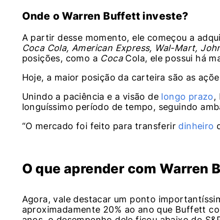
Onde o Warren Buffett investe?
A partir desse momento, ele começou a adqu
Coca Cola, American Express, Wal-Mart, Joh
posições, como a
Coca
Cola, ele possui há m
Hoje, a maior posição da carteira são as açõ
Unindo a paciência e a visão de
longo prazo
,
longuíssimo período de tempo, seguindo am
“O mercado foi feito para transferir
dinheiro
d
O que aprender com Warren B
Agora, vale destacar um ponto importantíss
aproximadamente 20% ao ano que Buffett con
anos, o desempenho dele ficou abaixo do S&