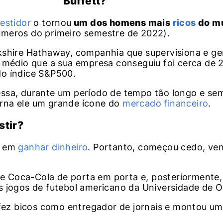
Buffett?
vestidor
o tornou
um dos homens mais
ricos
do m
úmeros do primeiro semestre de 2022).
kshire Hathaway, companhia que supervisiona e g
o médio que a sua empresa conseguiu foi cerca de 
do índice S&P500.
essa, durante um período de tempo tão longo e se
orna ele um grande ícone do
mercado financeiro
.
stir?
e em
ganhar dinheiro
. Portanto, começou cedo, ve
 Coca-Cola de porta em porta e, posteriormente,
s jogos de futebol americano da Universidade de 
, fez bicos como entregador de jornais e montou u