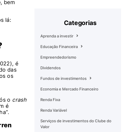
e, bem
s lá:
Categorias
Aprenda a investir
?
Educação Financeira
Empreendedorismo
022), é
Dividendos
do das
os os
Fundos de investimentos
Economia e Mercado Financeiro
pós o
crash
Renda Fixa
ém é
Renda Variável
ha”.
Serviços de investimentos do Clube do
rren
Valor