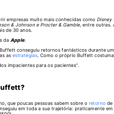
irir empresas muito mais conhecidas como
Disney
nson & Johnson e Procter & Gamble
, entre outras.
ais de 30 anos.
es da
Apple
.
 Buffett conseguiu retornos fantásticos durante u
bas as
estratégias
. Como o próprio Buffett costuma
os impacientes para os pacientes”.
uffett?
imo, que poucas pessoas sabem sobre o
retorno
de
seguiu em toda a sua trajetória: praticamente e
P500!