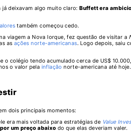
 já deixavam algo muito claro:
Buffett era ambici
alores
também começou cedo.
a viagem a Nova Iorque, fez questão de visitar a
das as
ações norte-americanas
. Logo depois, saiu
se o colégio tendo acumulado cerca de US$ 10.000
mos o valor pela
inflação
norte-americana até hoje
estir
em dois principais momentos:
r ele era mais voltada para estratégias de
Value Inves
por um preço abaixo
do que elas deveriam valer.