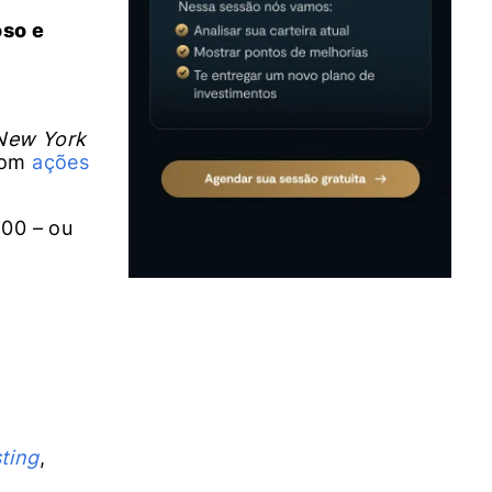
oso e
New York
 com
ações
,00 – ou
.
ting
,