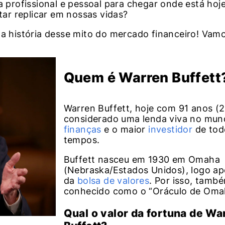
a profissional e pessoal para chegar onde está hoj
ar replicar em nossas vidas?
 a história desse mito do mercado financeiro! Vamo
Quem é Warren Buffett
Warren Buffett, hoje com 91 anos (2
considerado uma lenda viva no mun
finanças
e o maior
investidor
de tod
tempos.
Buffett nasceu em 1930 em Omaha
(Nebraska/Estados Unidos), logo a
da
bolsa de valores
. Por isso, tamb
conhecido como o “Oráculo de Oma
Qual o valor da fortuna de Wa