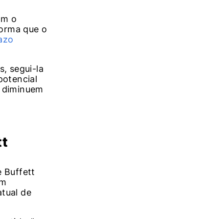
om o
forma que o
azo
s, segui-la
potencial
o diminuem
tt
 Buffett
em
tual de