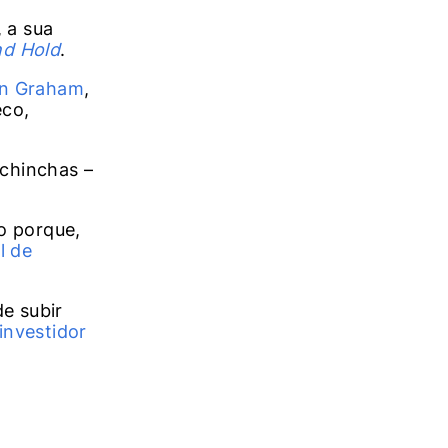
 a sua
nd Hold
.
in Graham
,
eco,
echinchas –
o porque,
l de
e subir
investidor