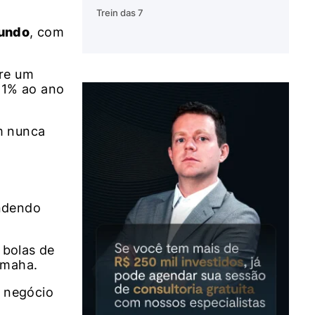
Trein das 7
undo
, com
ere um
21% ao ano
m nunca
ndendo
 bolas de
Omaha.
m negócio