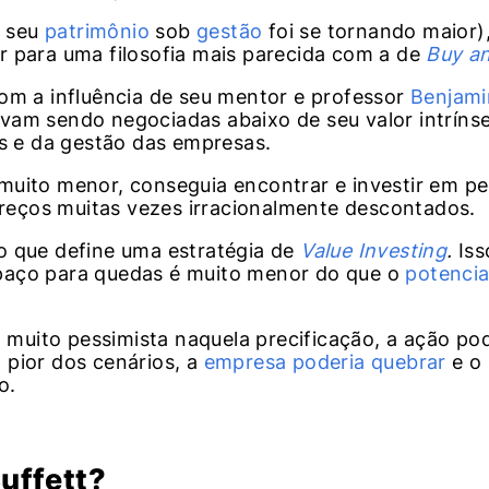
o seu
patrimônio
sob
gestão
foi se tornando maior),
 para uma filosofia mais parecida com a de
Buy a
com a influência de seu mentor e professor
Benjam
vam sendo negociadas abaixo de seu valor intríns
os e da gestão das empresas.
muito menor, conseguia encontrar e investir em p
eços muitas vezes irracionalmente descontados.
o que define uma estratégia de
Value Investing
.
Iss
paço para quedas é muito menor do que o
potencia
muito pessimista naquela precificação, a ação pod
 pior dos cenários, a
empresa poderia quebrar
e o
o.
uffett?