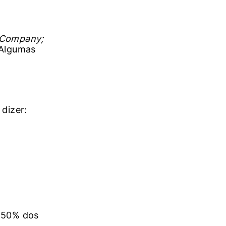
 Company;
 Algumas
m
 dizer:
m 50% dos